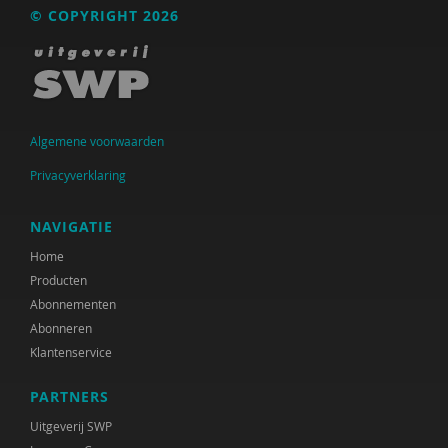
© COPYRIGHT 2026
Raad voor Volksgezondheid & Samenleving
Ramirelsyla Eloise
Regioplan
Sonja
Algemene voorwaarden
Privacyverklaring
United Nations Office for Disaster Risk Reduction
VGN
NAVIGATIE
Home
World Health Organization
Producten
WRR
Abonnementen
Abonneren
René .C. Hoksbergen
Klantenservice
Tim 'S Jongers
PARTNERS
Jeugdautoriteit (JA)
Uitgeverij SWP