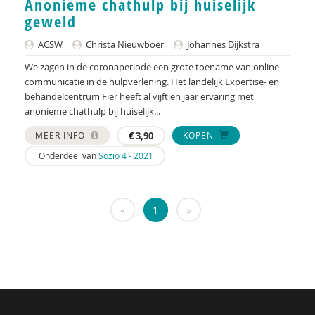
Anonieme chathulp bij huiselijk
KNMG
geweld
Landelijk Kenniscentrum LVB
ACSW
Christa Nieuwboer
Johannes Dijkstra
LIDIE
We zagen in de coronaperiode een grote toename van online
communicatie in de hulpverlening. Het landelijk Expertise- en
Maatschappelijk Impact Team
behandelcentrum Fier heeft al vijftien jaar ervaring met
anonieme chathulp bij huiselijk...
Mariëlle Bruning
MEER INFO
€
3,90
KOPEN
Mentale gezondheidsnetwerken
Onderdeel van
Sozio 4 - 2021
Movisie
Nederlandse Sportalliantie m.m.v. Stichting
«
1
»
Vreedzaam
NIDI
Pharos
QUT