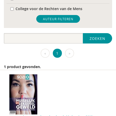
College voor de Rechten van de Mens
De Raad voor Volksgezondheid & Samenleving
AUTEUR FILTEREN
diverse
ZOEKEN
Diversen
DIVOSA
«
1
»
FEMA
1 product gevonden.
Fier
GREVIO
het Regeringscommissariaat seksueel
grensoverschrijdend gedrag en seksueel geweld
huisarts