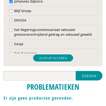
Johannes Dijkstra
Blijf Groep
DIVOSA
het Regeringscommissariaat seksueel
grensoverschrijdend gedrag en seksueel geweld
Sonja
Tim 'S Jongers
AUTEUR FILTEREN
Catelijne Akkermans
Mariët an Rossum
ZOEKEN
Bob Austmann
PROBLEMATIEKEN
Naima Azough
Er zijn geen producten gevonden.
Corrie Baas