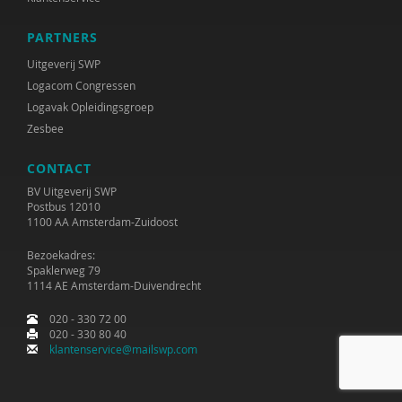
Janne Bless
PARTNERS
Niels Bloembergen
Uitgeverij SWP
Jeroen Boekhoven
Logacom Congressen
Logavak Opleidingsgroep
Paul Boelen
Zesbee
Hester de Boer
CONTACT
Marjan Boertjes
BV Uitgeverij SWP
Postbus 12010
1100 AA Amsterdam-Zuidoost
Rinke Bok
Bezoekadres:
Ben Boksebeld
Spaklerweg 79
1114 AE Amsterdam-Duivendrecht
Evelyn Boksebeld
020 - 330 72 00
Arjan Bolt
020 - 330 80 40
klantenservice@mailswp.com
Timo Bolt