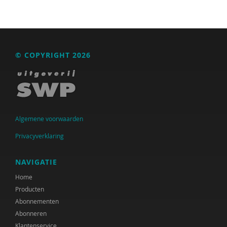
Henk Bakkerode
Maria Baltag
Fiet van Beek
© COPYRIGHT 2026
Ton Beekman
Charlotte Beenakker
Yvette de Beer
Algemene voorwaarden
Ferdi Bekken
Privacyverklaring
Ferdi Bekken en Gerda de Groot
NAVIGATIE
Maurits Berger
Home
Producten
Mies Bezemer
Abonnementen
Marc van Bijsterveldt
Abonneren
Klantenservice