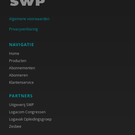
J. Beernink-Wissink
Algemene voorwaarden
Ferdi Bekken
Privacyverklaring
Ferdi Bekken en Gerda de Groot
Frank van den Berg
NAVIGATIE
Home
Victor van den Bersselaar
Producten
Niels Bloembergen
Abonnementen
Abonneren
Anne Boer
Klantenservice
Cindy Boerema
PARTNERS
Josephine Boertjens
Uitgeverij SWP
Logacom Congressen
Marjan Boertjes
Logavak Opleidingsgroep
Zesbee
Marjanne Boesenkool