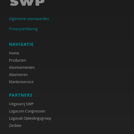
Jan Jukema
Algemene voorwaarden
Carolien Konijn
Privacyverklaring
J.K. Kool
Paul Kop
NAVIGATIE
Home
Cindy Kruijthof
Producten
M.H. Nagtegaal
Abonnementen
Abonneren
Coby Nell
Klantenservice
Jeannette Pols
PARTNERS
Gabriël Prinsenberg
Uitgeverij SWP
Logacom Congressen
Joke Ravensbergen
Logavak Opleidingsgroep
Zesbee
Han Spanjaard