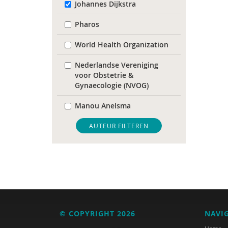
Johannes Dijkstra
Pharos
World Health Organization
Nederlandse Vereniging
voor Obstetrie &
Gynaecologie (NVOG)
Manou Anelsma
Phildy Asamoah
AUTEUR FILTEREN
Mariam Badou
Soukaina Badou
Dirck van Bekkum
Hans Bellaart
© COPYRIGHT 2026
NAVI
Karijn van den Berg