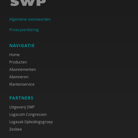
S.M. Babovic
Algemene voorwaarden
Jenthe Baeyens
Privacyverklaring
Patricia Bakker
Ria Balm
NAVIGATIE
Home
Eva-Maria den Balvert
Producten
Fiet van Beek
Abonnementen
Abonneren
Ton Beekman
Klantenservice
Marloes Beijer
PARTNERS
Ferdi Bekken en Gerda de Groot
Uitgeverij SWP
Logacom Congressen
Inge Belderbos-Jansen
Logavak Opleidingsgroep
Zesbee
Deirdre Beneken genaamd Kolmer