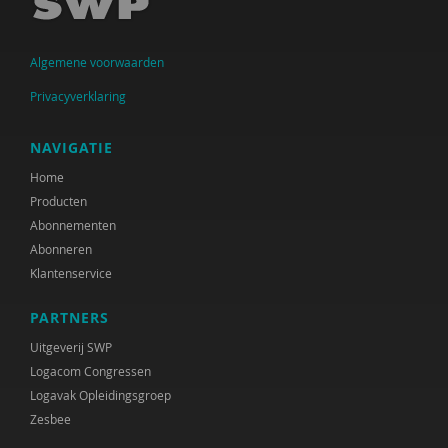
Arwen Hoogenbosch
Algemene voorwaarden
Jos van der Horst
Privacyverklaring
Verwey-Jonker Instituut
Ministeries van Justitie en Veiligheid &
NAVIGATIE
Volksgezondheid, Welzijn en Sport
Home
Producten
Paul Kop
Abonnementen
Christa Nieuwboer
Abonneren
Klantenservice
Matthijs Uyterlinde
PARTNERS
Rianne van der Aa
Uitgeverij SWP
Joline Verloove
Logacom Congressen
Logavak Opleidingsgroep
Susan de Vries
Zesbee