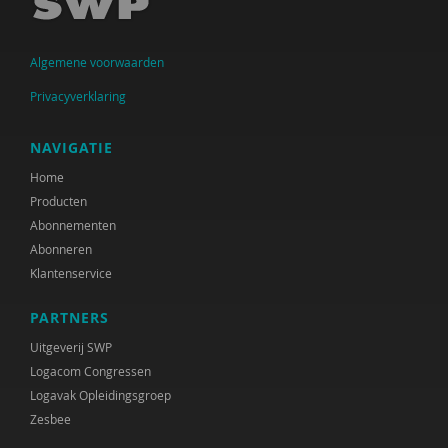
António A. da Graça
Algemene voorwaarden
Remmert Daas
Privacyverklaring
Geert ten Dam
Saskia Daru
NAVIGATIE
Home
Paul Dekker
Producten
Maartje van Dijken
Abonnementen
Abonneren
Anne Bert Dijkstra
Klantenservice
Joep Dohmen
PARTNERS
Peter Paul Doodkorte
Uitgeverij SWP
Logacom Congressen
Nicole Doornink
Logavak Opleidingsgroep
Zesbee
Godfried Engbersen