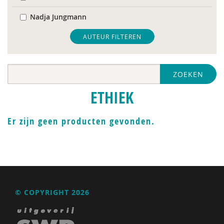
Nadja Jungmann
Mariël Kanne
AUTEUR FILTEREN
Anne-Ruth van Leeuwen
ZOEKEN
Erik-Jan Smits
ETHIEK
Er zijn geen producten gevonden.
© COPYRIGHT 2026