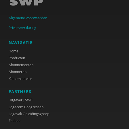
Arjen Keers
Algemene voorwaarden
Jolanda Keesom
Privacyverklaring
Fijke Koers-Agterkamp
Peter de Koning
NAVIGATIE
Home
Maaike de Lange
Producten
Henriette G. Martens
Abonnementen
Abonneren
Judith Metz
Klantenservice
Work-Wise Nederland
PARTNERS
Jeroen Otten
Uitgeverij SWP
Logacom Congressen
Joram Pach
Logavak Opleidingsgroep
Zesbee
Adviescommissie rechtsbescherming en
rechtsstatelijkheid in het Toekomstscenario kind-