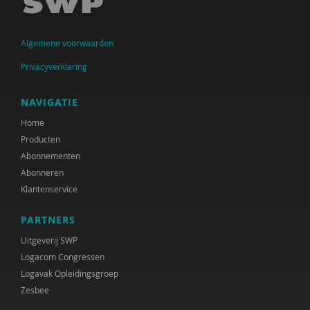
S.M. Babovic
Algemene voorwaarden
Jenthe Baeyens
Privacyverklaring
Patricia Bakker
Ria Balm
NAVIGATIE
Home
Eva-Maria den Balvert
Producten
Fiet van Beek
Abonnementen
Abonneren
Ton Beekman
Klantenservice
Marloes Beijer
PARTNERS
Ferdi Bekken en Gerda de Groot
Uitgeverij SWP
Logacom Congressen
Inge Belderbos-Jansen
Logavak Opleidingsgroep
Zesbee
Deirdre Beneken genaamd Kolmer