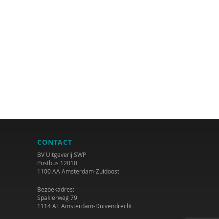
CONTACT
BV Uitgeverij SWP
Postbus 12010
1100 AA Amsterdam-Zuidoost
Bezoekadres:
Spaklerweg 79
1114 AE Amsterdam-Duivendrecht