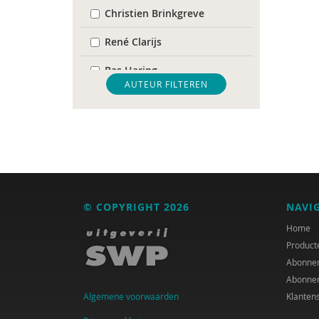
Christien Brinkgreve
René Clarijs
Bas Haring
AUTEUR FILTEREN
Maarten van der Linde
Inge Mans
Maarten van Rossem
Han Spanjaard
© COPYRIGHT 2026
NAVI
Jan Steyaert
Home
Rini Tak
Product
Abonne
Abonne
Algemene voorwaarden
Klanten