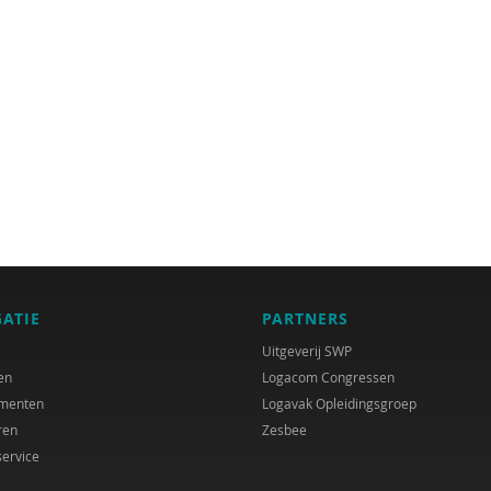
GATIE
PARTNERS
Uitgeverij SWP
en
Logacom Congressen
menten
Logavak Opleidingsgroep
ren
Zesbee
service