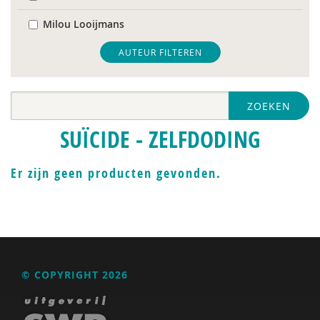
Milou Looijmans
Monique van ’t Erve
AUTEUR FILTEREN
Toon Verlaan
ZOEKEN
Jan Willem van de Maat
SUÏCIDE - ZELFDODING
Er zijn geen producten gevonden.
© COPYRIGHT 2026