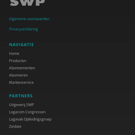
Peter Dijkstra
Algemene voorwaarden
Sietske Dijkstra, Hameeda Lakho en Kirsten
Regtop
Privacyverklaring
Marjolijn Distelbrink
NAVIGATIE
Monique van Driel
Home
Producten
Linda Duvekot
Abonnementen
Miriam Ekelschot
Abonneren
Klantenservice
Nora el Abdouni
PARTNERS
Monique Engelbertink
Uitgeverij SWP
Maarten Faas
Logacom Congressen
Logavak Opleidingsgroep
Angelique Friderich
Zesbee
Marie-José Geenen