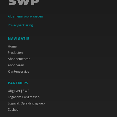
Arwen Hoogenbosch
Algemene voorwaarden
Jos van der Horst
Privacyverklaring
Verwey-Jonker Instituut
Ministeries van Justitie en Veiligheid &
NAVIGATIE
Volksgezondheid, Welzijn en Sport
Home
Producten
Paul Kop
Abonnementen
Christa Nieuwboer
Abonneren
Klantenservice
Matthijs Uyterlinde
PARTNERS
Rianne van der Aa
Uitgeverij SWP
Joline Verloove
Logacom Congressen
Logavak Opleidingsgroep
Susan de Vries
Zesbee