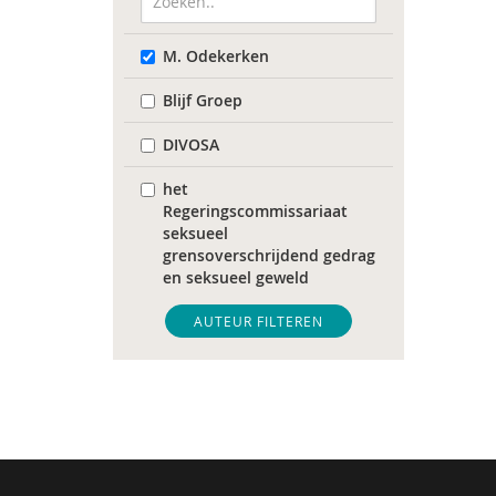
M. Odekerken
Blijf Groep
DIVOSA
het
Regeringscommissariaat
seksueel
grensoverschrijdend gedrag
en seksueel geweld
Sonja
AUTEUR FILTEREN
Tim 'S Jongers
Catelijne Akkermans
Mariët an Rossum