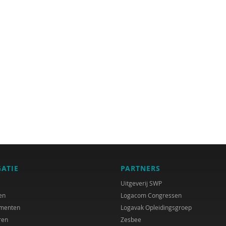
GATIE
PARTNERS
Uitgeverij SWP
en
Logacom Congressen
menten
Logavak Opleidingsgroep
ren
Zesbee