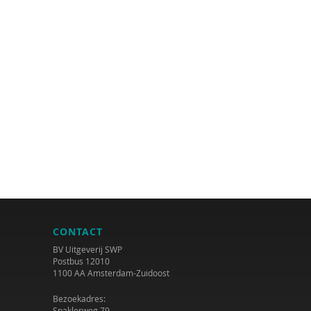
CONTACT
BV Uitgeverij SWP
Postbus 12010
1100 AA Amsterdam-Zuidoost
Bezoekadres:
Spaklerweg 79