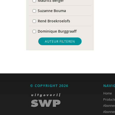
Maurits Berger
Suzanne Bouma
René Broekroelofs
Dominique Burggraaff
Sarah Capel
AUTEUR FILTEREN
Mehmet Day
Annebregt Dijkman
Bertjan Doosje
Nabil El Malki
© COPYRIGHT 2026
NAVI
Allard R. Feddes
Home
Product
Alfons Fermin
Abonne
Abonne
Kim Geurtjens